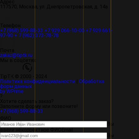
Адрес
117570, Москва, ул. Днепропетровская, д. 14а
Телефон
+7 (968) 599-88-33
+7 929 066-10-00
+7 929 661-
97-90
+ 7 (962) 373-78-78
Почта
zakaz@tiptk.ru
Мы в соцсетях
TipTK © 2000 - 2024
Политика конфиденциальности
|
Обработка
форм данных
by WPrime
?
Хотите сделать заказ?
Заполните форму или позвоните!
+7 (968) 599-88-33
ФИО
Вы
ввели некорректное ФИО
Email
Вы