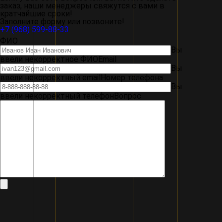
заказ, наши менеджеры свяжутся с вами в
кратчайшие сроки!
Заполните форму или позвоните!
+7 (968) 599-88-33
ФИО
Вы
ввели некорректное ФИО
Email
Вы
ввели некорректный email
Номер телефона
Вы
ввели некорректный телефон
Вопрос