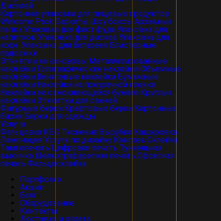
Дисплей
Картонная упаковка для пищевых продуктов
Welcome Pack
Баркеты
Шоу боксы
Архивные
папки
Упаковка для фаст фуда
Упаковка для
напитков
Упаковка для дисков
Упаковка для
кофе
Упаковка для батареек
Блистерные
подложки
Этикетки на консервы
Металлизированные
наклейки
Голографические наклейки
Объемные
наклейки
Виниловые наклейки
Бумажные
наклейки
Наклейки на прозрачной пленке
Наклейки на самоклеющейся бумаге
Круглые
наклейки
Этикетки для свечей
Фигурные бирки
Крафтовые бирки
Картонные
бирки
Бирки для одежды
Услуги
Фальцовка
КБС
Тиснение
Вырубка
Кашировка
Ламинация
Услуги по дизайну
Конгрев
Склейка
Тампопечать
Цифровая печать
Туннельная
высечка
Шелкотрафаретная печать
Офсетная
печать
Фальцесклейка
Портфолио
Акции
Блог
Оборудование
Контакты
Доставка и оплата