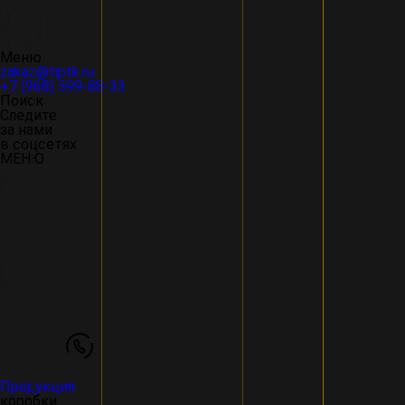
Меню
zakaz@tiptk.ru
+7 (968) 599-88-33
Поиск
Следите
за нами
в соцсетях
МЕНЮ
Продукция
коробки