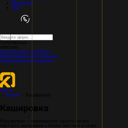
Вакансии
FAQ
Популярные
запросы
Самосборные коробки
Индивидуальная упаковка
Кашированные коробки
TipTK
→
Услуги
→
Кашировка
Кашировка
Кашировка — наклеивание одного менее
плотного материала к более плотной основе