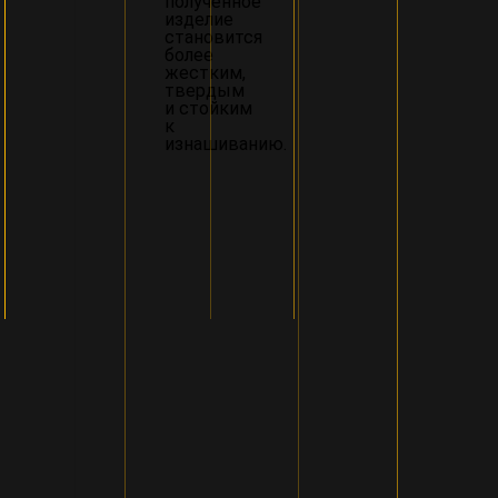
полученное
изделие
становится
более
жестким,
твердым
и стойким
к
изнашиванию.