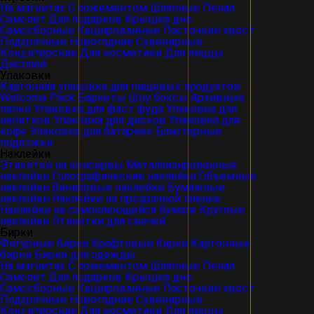
На магнитах
С ложементом
Шляпные
Пенал
Самолет
Для подарков
Крышка дно
Самосборные
Кашированные
Ласточкин хвост
Подарочные
Новогодние
Сувенирные
Кондитерские
Для косметики
Для пиццы
Дисплей
Упаковки
Картонная упаковка для пищевых продуктов
Welcome Pack
Баркеты
Шоу боксы
Архивные
папки
Упаковка для фаст фуда
Упаковка для
напитков
Упаковка для дисков
Упаковка для
кофе
Упаковка для батареек
Блистерные
подложки
Наклейки
Этикетки на консервы
Металлизированные
наклейки
Голографические наклейки
Объемные
наклейки
Виниловые наклейки
Бумажные
наклейки
Наклейки на прозрачной пленке
Наклейки на самоклеющейся бумаге
Круглые
наклейки
Этикетки для свечей
Бирки
Фигурные бирки
Крафтовые бирки
Картонные
бирки
Бирки для одежды
На магнитах
С ложементом
Шляпные
Пенал
Самолет
Для подарков
Крышка дно
Самосборные
Кашированные
Ласточкин хвост
Подарочные
Новогодние
Сувенирные
Кондитерские
Для косметики
Для пиццы