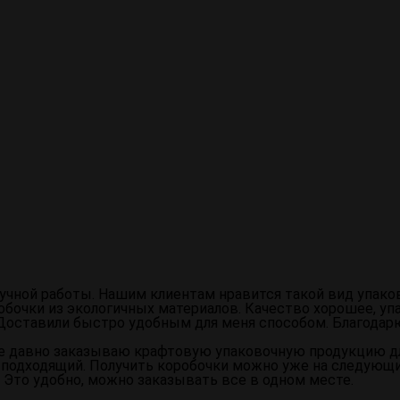
 котором используется трафарет, выполненный из шелка и
печивает высочайшее качество и стойкость изображений,
верстиями, соответствующими дизайну, который необход
ся с помощью специального инструмента. Краска проходит
роцесс, при котором на поверхность картонной упаковки 
я ее защитных, эстетических и функциональных свойств.
возможности для дизайна и визуальной привлекательности
учной работы. Нашим клиентам нравится такой вид упаков
обочки из экологичных материалов. Качество хорошее, уп
 Доставили быстро удобным для меня способом. Благодарю
е давно заказываю крафтовую упаковочную продукцию дл
 подходящий. Получить коробочки можно уже на следующи
. Это удобно, можно заказывать все в одном месте.