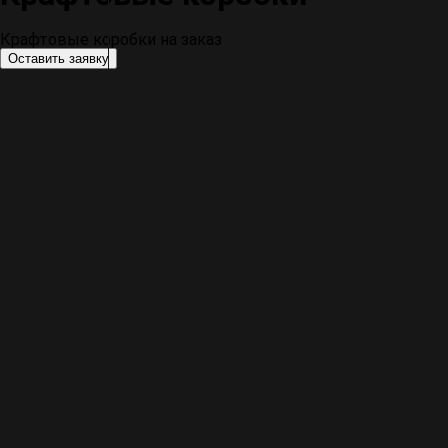
Крафтовые коробки на заказ
Оставить заявку
Самосборная
Крышка-дно
Ласточкин хвост
ФИО
Вы ввел
телефона
Вы 