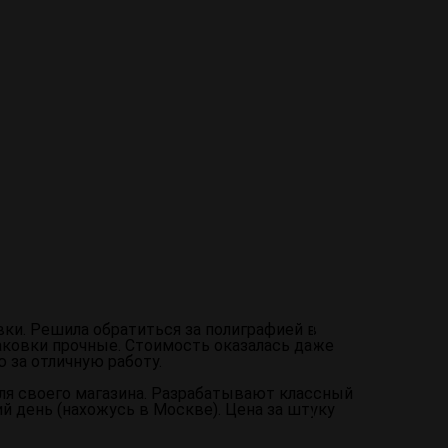
ли подобного материала, для передачи краски на
 что делает его популярным в производстве
имо напечатать. Трафарет затем размещается
 через отверстия трафарета и оседает на
наносится тонкий слой пленки или ламинации,
 Этот слой ламинации может быть прозрачным
 упаковки.
ки. Решила обратиться за полиграфией в
аковки прочные. Стоимость оказалась даже
 за отличную работу.
я своего магазина. Разрабатывают классный
й день (нахожусь в Москве). Цена за штуку