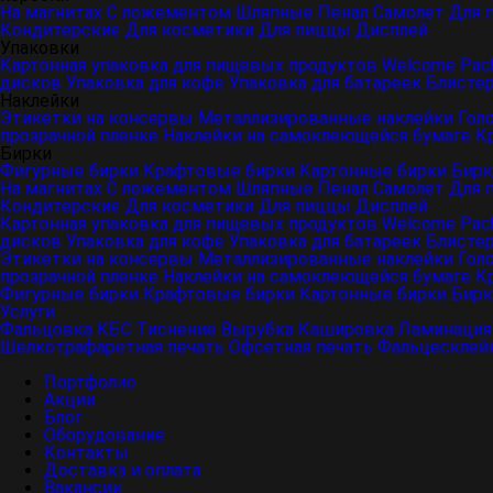
На магнитах
С ложементом
Шляпные
Пенал
Самолет
Для 
Кондитерские
Для косметики
Для пиццы
Дисплей
Упаковки
Картонная упаковка для пищевых продуктов
Welcome Pac
дисков
Упаковка для кофе
Упаковка для батареек
Блисте
Наклейки
Этикетки на консервы
Металлизированные наклейки
Гол
прозрачной пленке
Наклейки на самоклеющейся бумаге
К
Бирки
Фигурные бирки
Крафтовые бирки
Картонные бирки
Бирк
На магнитах
С ложементом
Шляпные
Пенал
Самолет
Для 
Кондитерские
Для косметики
Для пиццы
Дисплей
Картонная упаковка для пищевых продуктов
Welcome Pac
дисков
Упаковка для кофе
Упаковка для батареек
Блисте
Этикетки на консервы
Металлизированные наклейки
Гол
прозрачной пленке
Наклейки на самоклеющейся бумаге
К
Фигурные бирки
Крафтовые бирки
Картонные бирки
Бирк
Услуги
Фальцовка
КБС
Тиснение
Вырубка
Кашировка
Ламинация
Шелкотрафаретная печать
Офсетная печать
Фальцесклей
Портфолио
Акции
Блог
Оборудование
Контакты
Доставка и оплата
Вакансии