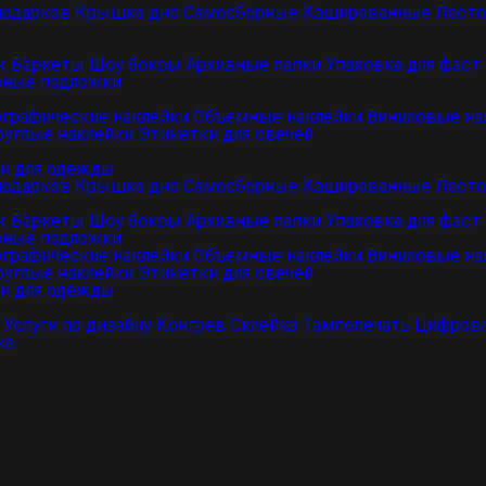
подарков
Крышка дно
Самосборные
Кашированные
Ласто
k
Баркеты
Шоу боксы
Архивные папки
Упаковка для фаст
рные подложки
ографические наклейки
Объемные наклейки
Виниловые на
руглые наклейки
Этикетки для свечей
и для одежды
подарков
Крышка дно
Самосборные
Кашированные
Ласто
k
Баркеты
Шоу боксы
Архивные папки
Упаковка для фаст
рные подложки
ографические наклейки
Объемные наклейки
Виниловые на
руглые наклейки
Этикетки для свечей
и для одежды
Услуги по дизайну
Конгрев
Склейка
Тампопечать
Цифрова
ка