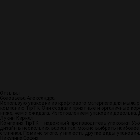
Шелкография картонной упаковки — это метод печати, при
поверхность упаковочного материала. Этот процесс обес
упаковки для различных товаров.
Процесс шелкографии включает создание трафарета с от
над поверхностью картонной упаковки, и краска наносит
коробке, создавая яркое и четкое изображение.
Что такое ламинирование?
Ламинирование картонных упаковок представляет собой п
обычно пластиковой или другого типа, с целью улучшени
или иметь различные оттенки, что дает дополнительные 
Отзывы
Соловьева Александра
Использую упаковки из крафтового материала для мыла р
компанию TipTK. Они создали приятные и органичные кор
ниже, чем я ожидала. Изготовлением упаковки довольна.
Лукин Кирилл
Компания TipTK – надежный производитель упаковки. Уж
дизайн в нескольких вариантах, можно выбрать наиболее
отличная. Помимо этого, у них есть другие виды упаковки
Никулина София