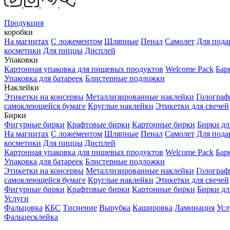
Продукция
коробки
На магнитах
С ложементом
Шляпные
Пенал
Самолет
Для пода
косметики
Для пиццы
Дисплей
Упаковки
Картонная упаковка для пищевых продуктов
Welcome Pack
Бар
Упаковка для батареек
Блистерные подложки
Наклейки
Этикетки на консервы
Металлизированные наклейки
Голограф
самоклеющейся бумаге
Круглые наклейки
Этикетки для свечей
Бирки
Фигурные бирки
Крафтовые бирки
Картонные бирки
Бирки дл
На магнитах
С ложементом
Шляпные
Пенал
Самолет
Для пода
косметики
Для пиццы
Дисплей
Картонная упаковка для пищевых продуктов
Welcome Pack
Бар
Упаковка для батареек
Блистерные подложки
Этикетки на консервы
Металлизированные наклейки
Голограф
самоклеющейся бумаге
Круглые наклейки
Этикетки для свечей
Фигурные бирки
Крафтовые бирки
Картонные бирки
Бирки дл
Услуги
Фальцовка
КБС
Тиснение
Вырубка
Кашировка
Ламинация
Усл
Фальцесклейка