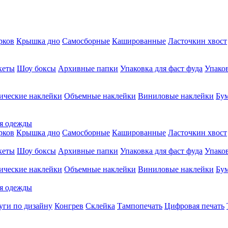
рков
Крышка дно
Самосборные
Кашированные
Ласточкин хвост
кеты
Шоу боксы
Архивные папки
Упаковка для фаст фуда
Упаков
ические наклейки
Объемные наклейки
Виниловые наклейки
Бу
я одежды
рков
Крышка дно
Самосборные
Кашированные
Ласточкин хвост
кеты
Шоу боксы
Архивные папки
Упаковка для фаст фуда
Упаков
ические наклейки
Объемные наклейки
Виниловые наклейки
Бу
я одежды
уги по дизайну
Конгрев
Склейка
Тампопечать
Цифровая печать