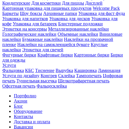
Кондитерские
Для косметики
Для пиццы
Дисплей
Картонная упаковка для пищевых продуктов
Welcome Pack
Баркеты
Шоу боксы
Архивные папки
Упаковка для фаст фуда
Упаковка для напитков
Упаковка для дисков
Упаковка для
кофе
Упаковка для батареек
Блистерные подложки
Этикетки на консервы
Металлизированные наклейки
Голографические наклейки
Объемные наклейки
Виниловые
наклейки
Бумажные наклейки
Наклейки на прозрачной
пленке
Наклейки на самоклеющейся бумаге
Круглые
наклейки
Этикетки для свечей
Фигурные бирки
Крафтовые бирки
Картонные бирки
Бирки
для одежды
Услуги
Фальцовка
КБС
Тиснение
Вырубка
Кашировка
Ламинация
Услуги по дизайну
Конгрев
Склейка
Тампопечать
Цифровая
печать
Туннельная высечка
Шелкотрафаретная печать
Офсетная печать
Фальцесклейка
Портфолио
Акции
Блог
Оборудование
Контакты
Доставка и оплата
Вакансии