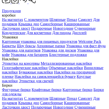
Продукция
коробки
На магнитах
С ложементом
Шляпные
Пенал
Самолет
Для
подарков
Крышка дно
Самосборные
Кашированные
Ласточкин хвост
Подарочные
Новогодние
Сувенирные
Кондитерские
Для косметики
Для пиццы
Дисплей
Упаковки
Картонная упаковка для пищевых продуктов
Welcome Pack
Баркеты
Шоу боксы
Архивные папки
Упаковка для фаст фуда
Упаковка для напитков
Упаковка для дисков
Упаковка для
кофе
Упаковка для батареек
Блистерные подложки
Наклейки
Этикетки на консервы
Металлизированные наклейки
Голографические наклейки
Объемные наклейки
Виниловые
наклейки
Бумажные наклейки
Наклейки на прозрачной
пленке
Наклейки на самоклеющейся бумаге
Круглые
наклейки
Этикетки для свечей
Бирки
Фигурные бирки
Крафтовые бирки
Картонные бирки
Бирки
для одежды
На магнитах
С ложементом
Шляпные
Пенал
Самолет
Для
подарков
Крышка дно
Самосборные
Кашированные
Ласточкин хвост
Подарочные
Новогодние
Сувенирные