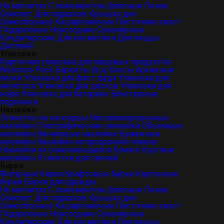
На магнитах
С ложементом
Шляпные
Пенал
Самолет
Для подарков
Крышка дно
Самосборные
Кашированные
Ласточкин хвост
Подарочные
Новогодние
Сувенирные
Кондитерские
Для косметики
Для пиццы
Дисплей
Упаковки
Картонная упаковка для пищевых продуктов
Welcome Pack
Баркеты
Шоу боксы
Архивные
папки
Упаковка для фаст фуда
Упаковка для
напитков
Упаковка для дисков
Упаковка для
кофе
Упаковка для батареек
Блистерные
подложки
Наклейки
Этикетки на консервы
Металлизированные
наклейки
Голографические наклейки
Объемные
наклейки
Виниловые наклейки
Бумажные
наклейки
Наклейки на прозрачной пленке
Наклейки на самоклеющейся бумаге
Круглые
наклейки
Этикетки для свечей
Бирки
Фигурные бирки
Крафтовые бирки
Картонные
бирки
Бирки для одежды
На магнитах
С ложементом
Шляпные
Пенал
Самолет
Для подарков
Крышка дно
Самосборные
Кашированные
Ласточкин хвост
Подарочные
Новогодние
Сувенирные
Кондитерские
Для косметики
Для пиццы