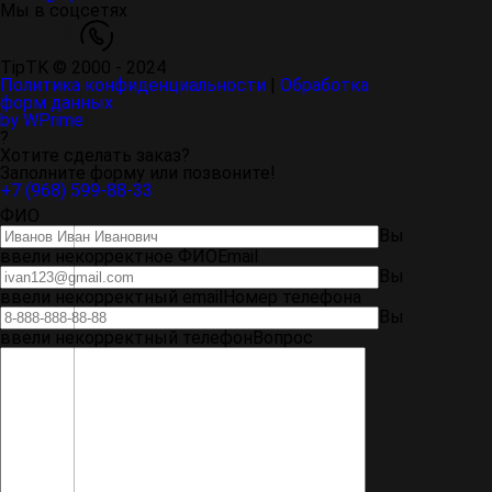
Мы в соцсетях
TipTK © 2000 - 2024
Политика конфиденциальности
|
Обработка
форм данных
by WPrime
?
Хотите сделать заказ?
Заполните форму или позвоните!
+7 (968) 599-88-33
ФИО
Вы
ввели некорректное ФИО
Email
Вы
ввели некорректный email
Номер телефона
Вы
ввели некорректный телефон
Вопрос