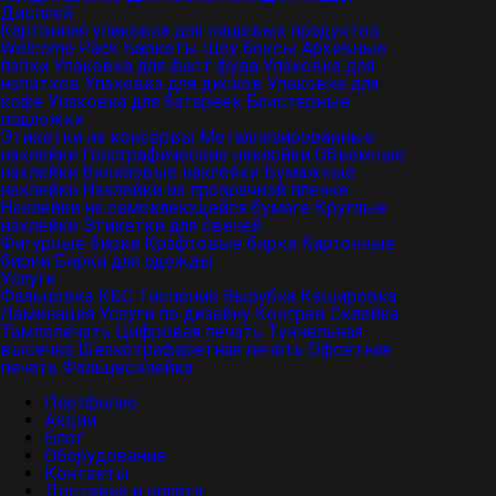
Дисплей
Картонная упаковка для пищевых продуктов
Welcome Pack
Баркеты
Шоу боксы
Архивные
папки
Упаковка для фаст фуда
Упаковка для
напитков
Упаковка для дисков
Упаковка для
кофе
Упаковка для батареек
Блистерные
подложки
Этикетки на консервы
Металлизированные
наклейки
Голографические наклейки
Объемные
наклейки
Виниловые наклейки
Бумажные
наклейки
Наклейки на прозрачной пленке
Наклейки на самоклеющейся бумаге
Круглые
наклейки
Этикетки для свечей
Фигурные бирки
Крафтовые бирки
Картонные
бирки
Бирки для одежды
Услуги
Фальцовка
КБС
Тиснение
Вырубка
Кашировка
Ламинация
Услуги по дизайну
Конгрев
Склейка
Тампопечать
Цифровая печать
Туннельная
высечка
Шелкотрафаретная печать
Офсетная
печать
Фальцесклейка
Портфолио
Акции
Блог
Оборудование
Контакты
Доставка и оплата