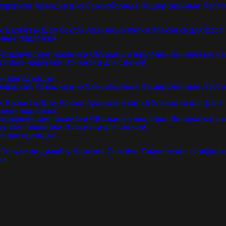
подарков
Крышка дно
Самосборные
Кашированные
Ласто
k
Баркеты
Шоу боксы
Архивные папки
Упаковка для фаст
рные подложки
ографические наклейки
Объемные наклейки
Виниловые на
руглые наклейки
Этикетки для свечей
и для одежды
подарков
Крышка дно
Самосборные
Кашированные
Ласто
k
Баркеты
Шоу боксы
Архивные папки
Упаковка для фаст
рные подложки
ографические наклейки
Объемные наклейки
Виниловые на
руглые наклейки
Этикетки для свечей
и для одежды
Услуги по дизайну
Конгрев
Склейка
Тампопечать
Цифрова
ка