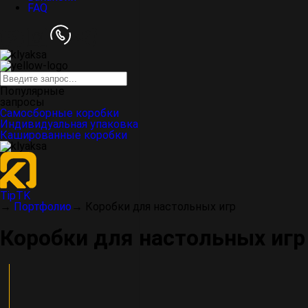
FAQ
Популярные
запросы
Самосборные коробки
Индивидуальная упаковка
Кашированные коробки
TipTK
→
Портфолио
→
Коробки для настольных игр
Коробки для настольных игр