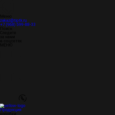
Меню
zakaz@tiptk.ru
+7 (968) 599-88-33
Поиск
Следите
за нами
в соцсетях
МЕНЮ
Продукция
коробки